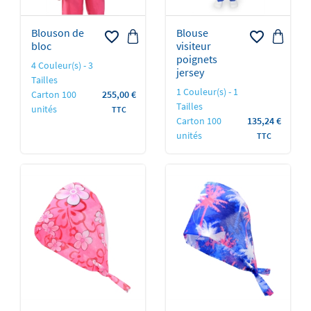
Blouson de
Blouse
favorite_border
favorite_border
bloc
visiteur
poignets
4 Couleur(s) - 3
jersey
Tailles
1 Couleur(s) - 1
Prix
Carton 100
255,00 €
Tailles
unités
TTC
Prix
Carton 100
135,24 €
unités
TTC