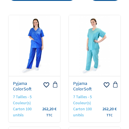
Pyjama
Pyjama
favorite_border
favorite_border
ColorSoft
ColorSoft
7 Tailles - 5
7 Tailles - 5
Couleur(s)
Couleur(s)
Prix
Prix
Carton 100
262,20 €
Carton 100
262,20 €
unités
unités
TTC
TTC