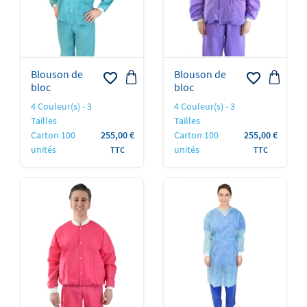
Blouson de
Blouson de
favorite_border
favorite_border
bloc
bloc
4 Couleur(s) - 3
4 Couleur(s) - 3
Tailles
Tailles
Prix
Prix
Carton 100
255,00 €
Carton 100
255,00 €
unités
unités
TTC
TTC