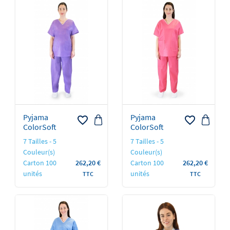
Pyjama
Pyjama
favorite_border
favorite_border
ColorSoft
ColorSoft
7 Tailles - 5
7 Tailles - 5
Couleur(s)
Couleur(s)
Prix
Prix
Carton 100
262,20 €
Carton 100
262,20 €
unités
unités
TTC
TTC