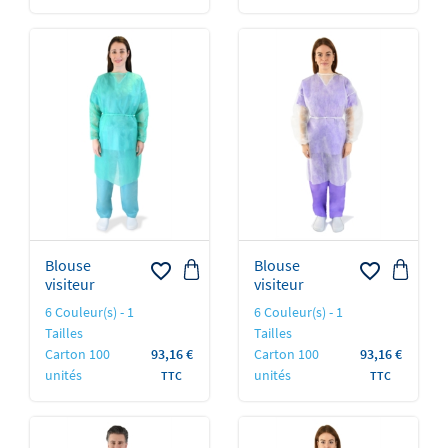
Blouse
Blouse
favorite_border
favorite_border
visiteur
visiteur
6 Couleur(s) - 1
6 Couleur(s) - 1
Tailles
Tailles
Prix
Prix
Carton 100
93,16 €
Carton 100
93,16 €
unités
unités
TTC
TTC