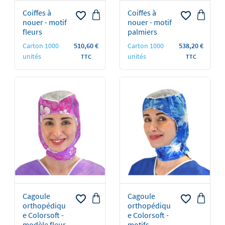
Coiffes à
Coiffes à
favorite_border
favorite_border
nouer - motif
nouer - motif
fleurs
palmiers
Prix
Prix
Carton 1000
510,60 €
Carton 1000
538,20 €
unités
unités
TTC
TTC
Cagoule
Cagoule
favorite_border
favorite_border
orthopédiqu
orthopédiqu
e Colorsoft -
e Colorsoft -
modèle fleur
motifs