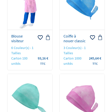
Blouse
Coiffe à
favorite_border
favorite_border
visiteur
nouer classic
6 Couleur(s) - 1
3 Couleur(s) - 1
Tailles
Tailles
Prix
Prix
Carton 100
93,16 €
Carton 1000
245,64 €
unités
unités
TTC
TTC