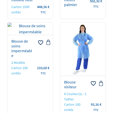
Prix
502,32 €
palmier
Prix
Carton 1000
448,56 €
TTC
unités
TTC
Blouse de
favorite_border
soins
imperméabl
e
2 Modèle
Prix
Carton 100
210,60 €
unités
TTC
Blouse
favorite_border
visiteur
6 Couleur(s) - 1
Tailles
Prix
Carton 100
93,16 €
unités
TTC