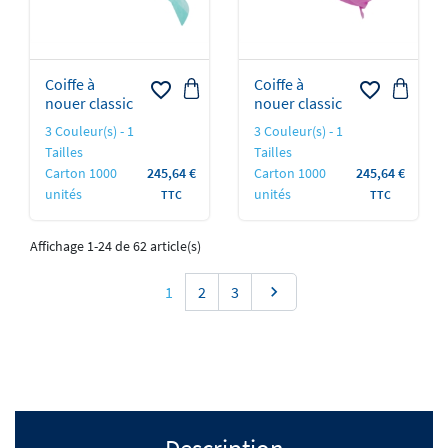
Coiffe à
Coiffe à
favorite_border
favorite_border
nouer classic
nouer classic
3 Couleur(s) - 1
3 Couleur(s) - 1
Tailles
Tailles
Prix
Prix
Carton 1000
245,64 €
Carton 1000
245,64 €
unités
unités
TTC
TTC
Affichage 1-24 de 62 article(s)
Suivant
1
2
3

Description