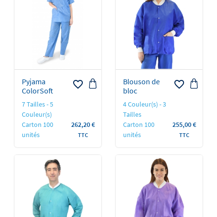
Pyjama
Blouson de
favorite_border
favorite_border
ColorSoft
bloc
7 Tailles - 5
4 Couleur(s) - 3
Couleur(s)
Tailles
Prix
Prix
Carton 100
262,20 €
Carton 100
255,00 €
unités
unités
TTC
TTC