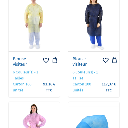
Blouse
Blouse
favorite_border
favorite_border
visiteur
visiteur
6 Couleur(s) - 1
6 Couleur(s) - 1
Tailles
Tailles
Prix
Prix
Carton 100
93,16 €
Carton 100
117,37 €
unités
unités
TTC
TTC