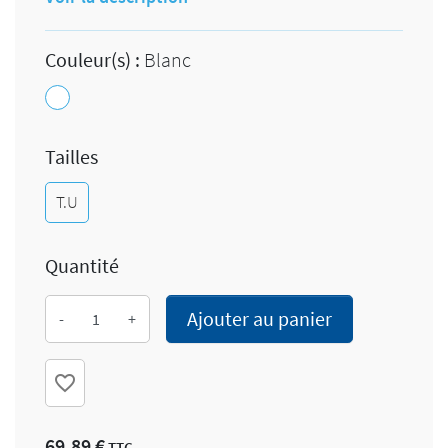
Couleur(s) :
Blanc
Blanc
Tailles
T.U
Quantité
Ajouter au panier
-
+
favorite_border
69,89 €
TTC