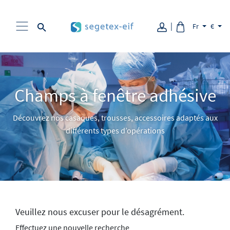
Aller au contenu
Fr
€
Champs à fenêtre adhésive
Découvrez nos casaques, trousses, accessoires adaptés aux
différents types d’opérations
Veuillez nous excuser pour le désagrément.
Effectuez une nouvelle recherche