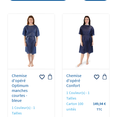
Chemise
Chemise
favorite_border
favorite_border
d'opéré
d'opéré
Optimum
Confort
manches
1 Couleur(s) - 1
courtes -
Tailles
bleue
Prix
Carton 100
149,94 €
1 Couleur(s) - 1
unités
TTC
Tailles