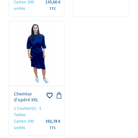
Prix
Carton 100
135,66 €
unités
TTC
Chemise
favorite_border
d'opéré XXL
1 Couleur(s) - 1
Tailles
Prix
Carton 100
192,78 €
unités
TTC