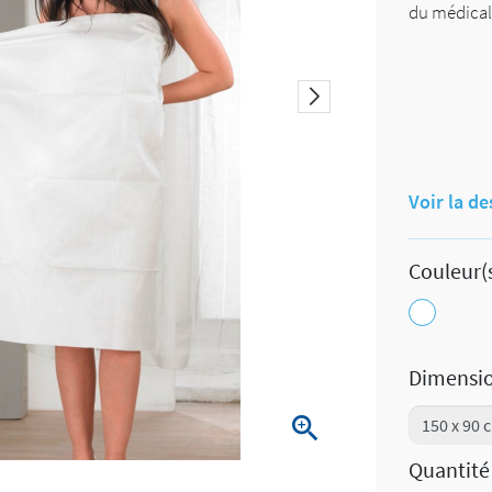
du médical 
Voir la de
Couleur(s
Blanc
Dimensi

Quantité