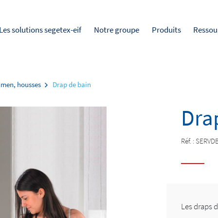
Les solutions segetex-eif
Notre groupe
Produits
Ressou
amen, housses
Drap de bain
Dra
Réf. :
SERVD
Les draps d