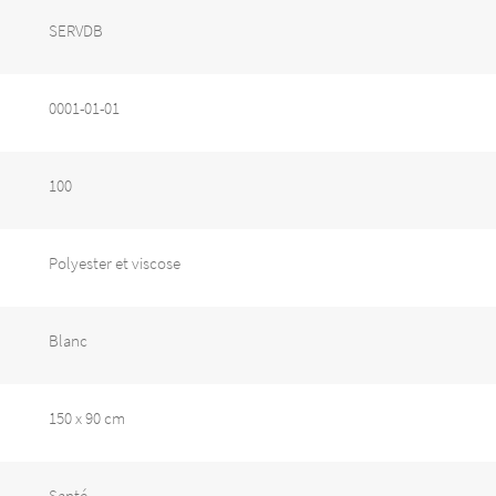
SERVDB
0001-01-01
100
Polyester et viscose
Blanc
150 x 90 cm
Santé