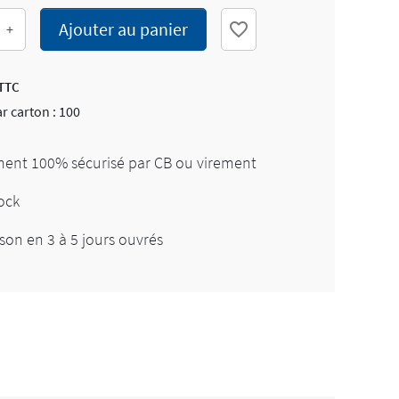
Ajouter au panier
favorite_border
+
TTC
r carton : 100
ent 100% sécurisé par CB ou virement
ock
son en 3 à 5 jours ouvrés