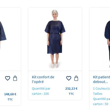
Kit confort de
Kit patient
favorite_border
favorite_border
l'opéré
debout...
Prix
Quantité par
232,13 €
1 Couleur(s)
carton : 100
Tailles
Prix
148,68 €
TTC
Quantité pa
TTC
carton : 50