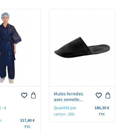
Mules fermées
favorite_border
favorite_border
avec semelle...
Prix
 - 4
Quantité par
186,30 €
carton : 500
TTC
Prix
r
317,40 €
TTC