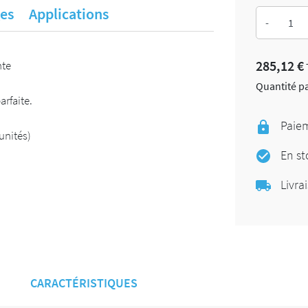
es
Applications
-
285,12 €
nte
Quantité pa
arfaite.
Paiem
unités)
En st
Livrai
CARACTÉRISTIQUES