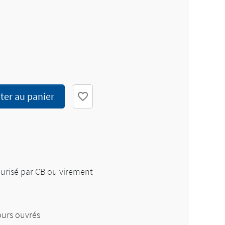
ter au panier
favorite_border
risé par CB ou virement
ours ouvrés