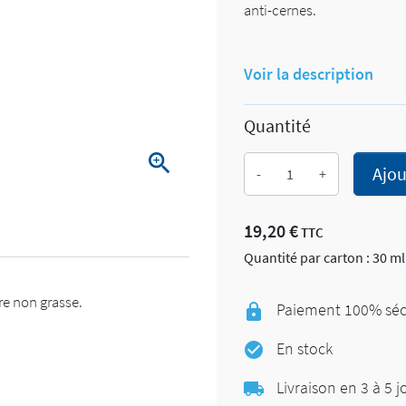
anti-cernes.
Voir la description
Quantité

Ajou
-
+
19,20 €
TTC
Quantité par carton : 30 ml
re non grasse.
Paiement 100% sécu
En stock
Livraison en 3 à 5 j