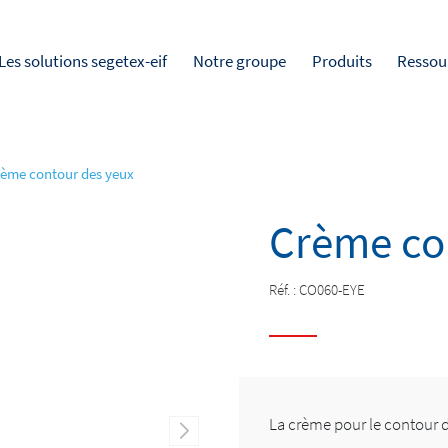
Les solutions segetex-eif
Notre groupe
Produits
Ressou
ème contour des yeux
Crème co
Réf. :
CO060-EYE
La crème pour le contour d