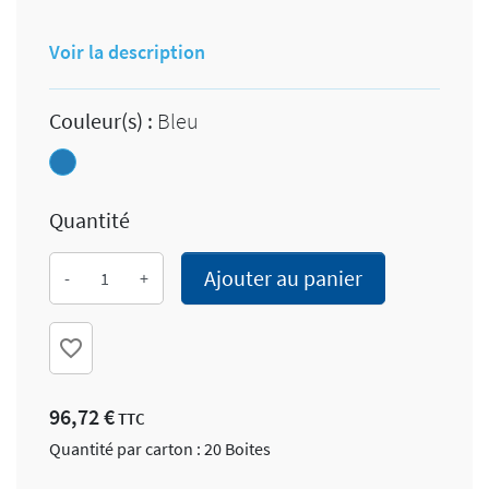
Voir la description
Couleur(s) :
Bleu
Bleu
Quantité
Ajouter au panier
-
+
favorite_border
96,72 €
TTC
Quantité par carton : 20 Boites